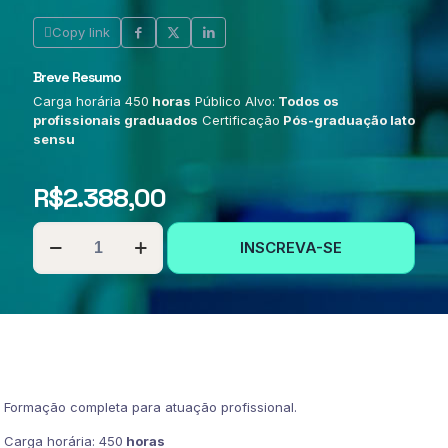
Copy link
Breve Resumo
Carga horária 450
horas
Público Alvo:
Todos os
profissionais graduados
Certificação
Pós-graduação lato
sensu
R$
2.388,00
PÓS-
INSCREVA-SE
GRADUAÇÃO
EM
ARTES
VISUAIS
E
PINTURA
quantidade
Formação completa para atuação profissional.
Carga horária: 450
horas