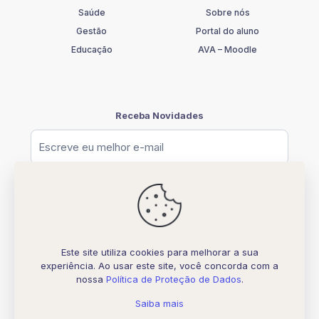
Saúde
Sobre nós
Gestão
Portal do aluno
Educação
AVA – Moodle
Receba Novidades
Este site utiliza cookies para melhorar a sua
experiência. Ao usar este site, você concorda com a
© [2026] UNIFATELOS - CNPJ 37.117.877.0001-77
nossa
Política de Proteção de Dados
.
Todos os direitos Reservados
Desenvolvido por
Biquara Digital Creative
Saiba mais