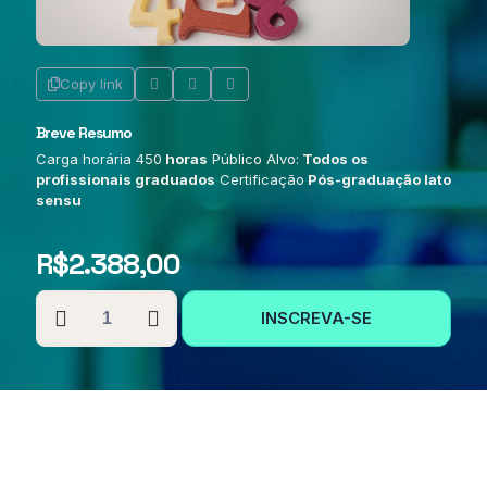
Copy link
Breve Resumo
Carga horária 450
horas
Público Alvo:
Todos os
profissionais graduados
Certificação
Pós-graduação lato
sensu
R$
2.388,00
PÓS-
INSCREVA-SE
GRADUAÇÃO
EM
ALFABETIZAÇÃO
MATEMÁTICA
quantidade