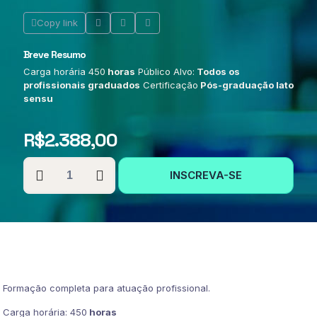
Copy link
Breve Resumo
Carga horária 450
horas
Público Alvo:
Todos os
profissionais graduados
Certificação
Pós-graduação lato
sensu
R$
2.388,00
PÓS-
INSCREVA-SE
GRADUAÇÃO
EM
ADMINISTRAÇÃO
ESCOLAR
quantidade
Formação completa para atuação profissional.
Carga horária: 450
horas